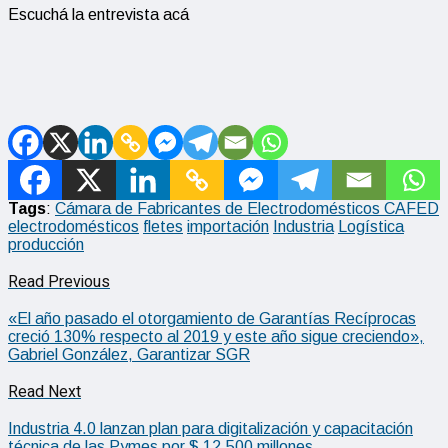
Escuchá la entrevista acá
Tags
:
Cámara de Fabricantes de Electrodomésticos CAFED
electrodomésticos
fletes
importación
Industria
Logística
producción
Read Previous
«El año pasado el otorgamiento de Garantías Recíprocas
creció 130% respecto al 2019 y este año sigue creciendo»,
Gabriel González, Garantizar SGR
Read Next
Industria 4.0 lanzan plan para digitalización y capacitación
técnica de las Pymes por $ 12.500 millones