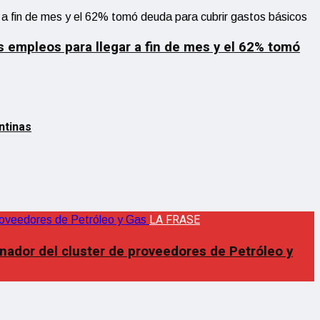
s empleos para llegar a fin de mes y el 62% tomó
ntinas
LA FRASE
inador del cluster de proveedores de Petróleo y