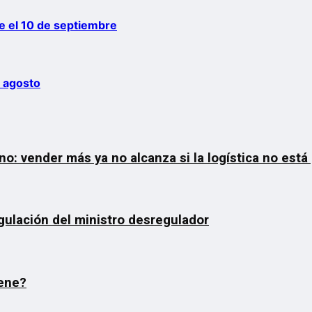
 el 10 de septiembre
e agosto
o: vender más ya no alcanza si la logística no está
gulación del ministro desregulador
iene?