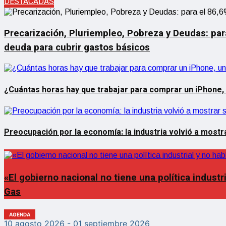
DESTACADAS
Precarización, Pluriempleo, Pobreza y Deudas: par
deuda para cubrir gastos básicos
¿Cuántas horas hay que trabajar para comprar un iPhone,
Preocupación por la economía: la industria volvió a most
«El gobierno nacional no tiene una política indust
Gas
10 agosto 2026
- 01 septiembre 2026