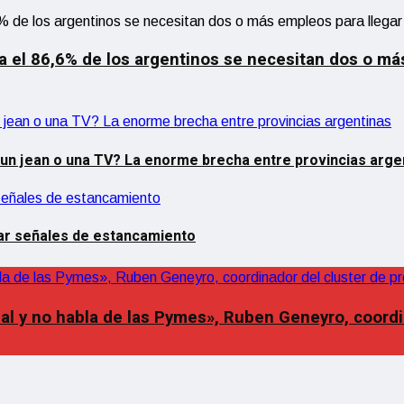
a el 86,6% de los argentinos se necesitan dos o má
 un jean o una TV? La enorme brecha entre provincias arge
rar señales de estancamiento
rial y no habla de las Pymes», Ruben Geneyro, coord