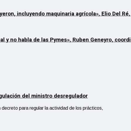
yeron, incluyendo maquinaria agrícola», Elio Del Ré,
rial y no habla de las Pymes», Ruben Geneyro, coord
gulación del ministro desregulador
decreto para regular la actividad de los prácticos,