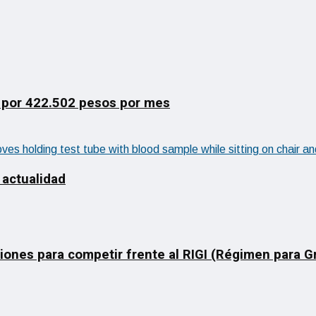
 por 422.502 pesos por mes
 actualidad
ciones para competir frente al RIGI (Régimen para 