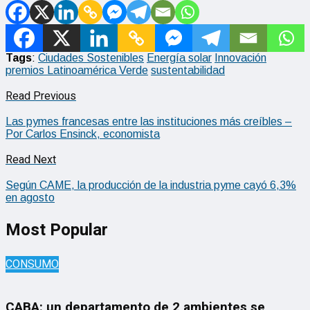
Tags
:
Ciudades Sostenibles
Energía solar
Innovación
premios Latinoamérica Verde
sustentabilidad
Read Previous
Las pymes francesas entre las instituciones más creíbles –
Por Carlos Ensinck, economista
Read Next
Según CAME, la producción de la industria pyme cayó 6,3%
en agosto
Most Popular
CONSUMO
CABA: un departamento de 2 ambientes se