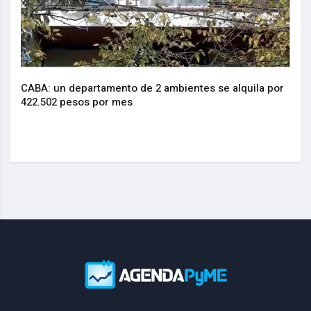
CABA: un departamento de 2 ambientes se alquila por
La I
.
422.502 pesos por mes
actu