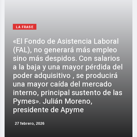
LA FRASE
«El Fondo de Asistencia Laboral
(FAL), no generará más empleo
sino más despidos. Con salarios
a la baja y una mayor pérdida del
poder adquisitivo , se producirá
una mayor caída del mercado
interno, principal sustento de las
Pymes». Julián Moreno,
presidente de Apyme
27 febrero, 2026