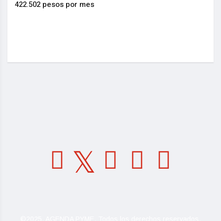
422.502 pesos por mes
La I
actu
©2025, AGENDA PYME. Todos los derechos reservados.