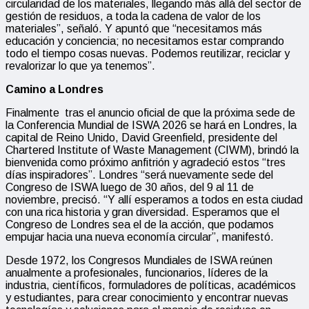
circularidad de los materiales, llegando más allá del sector de
gestión de residuos, a toda la cadena de valor de los
materiales”, señaló. Y apuntó que “necesitamos más
educación y conciencia; no necesitamos estar comprando
todo el tiempo cosas nuevas. Podemos reutilizar, reciclar y
revalorizar lo que ya tenemos”.
Camino a Londres
Finalmente tras el anuncio oficial de que la próxima sede de
la Conferencia Mundial de ISWA 2026 se hará en Londres, la
capital de Reino Unido, David Greenfield, presidente del
Chartered Institute of Waste Management (CIWM), brindó la
bienvenida como próximo anfitrión y agradeció estos “tres
días inspiradores”. Londres “será nuevamente sede del
Congreso de ISWA luego de 30 años, del 9 al 11 de
noviembre, precisó. “Y allí esperamos a todos en esta ciudad
con una rica historia y gran diversidad. Esperamos que el
Congreso de Londres sea el de la acción, que podamos
empujar hacia una nueva economía circular”, manifestó.
Desde 1972, los Congresos Mundiales de ISWA reúnen
anualmente a profesionales, funcionarios, líderes de la
industria, científicos, formuladores de políticas, académicos
y estudiantes, para crear conocimiento y encontrar nuevas