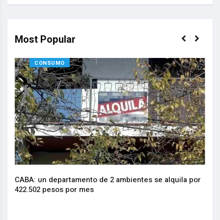
Most Popular
CONSUMO
CABA: un departamento de 2 ambientes se alquila por
La I
.
422.502 pesos por mes
actu