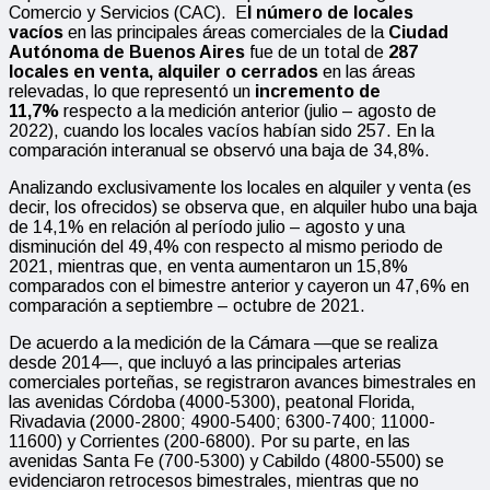
Comercio y Servicios (CAC). E
l número de locales
vacíos
en las principales áreas comerciales de la
Ciudad
Autónoma de Buenos Aires
fue de un total de
287
locales en venta, alquiler o cerrados
en las áreas
relevadas, lo que representó un
incremento de
11,7%
respecto a la medición anterior (julio – agosto de
2022), cuando los locales vacíos habían sido 257. En la
comparación interanual se observó una baja de 34,8%.
Analizando exclusivamente los locales en alquiler y venta (es
decir, los ofrecidos) se observa que, en alquiler hubo una baja
de 14,1% en relación al período julio – agosto y una
disminución del 49,4% con respecto al mismo periodo de
2021, mientras que, en venta aumentaron un 15,8%
comparados con el bimestre anterior y cayeron un 47,6% en
comparación a septiembre – octubre de 2021.
De acuerdo a la medición de la Cámara —que se realiza
desde 2014—, que incluyó a las principales arterias
comerciales porteñas, se registraron avances bimestrales en
las avenidas Córdoba (4000-5300), peatonal Florida,
Rivadavia (2000-2800; 4900-5400; 6300-7400; 11000-
11600) y Corrientes (200-6800). Por su parte, en las
avenidas Santa Fe (700-5300) y Cabildo (4800-5500) se
evidenciaron retrocesos bimestrales, mientras que no