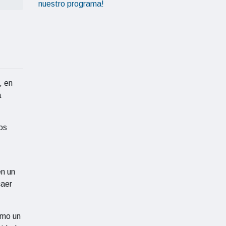
, en
a
los
en un
caer
omo un