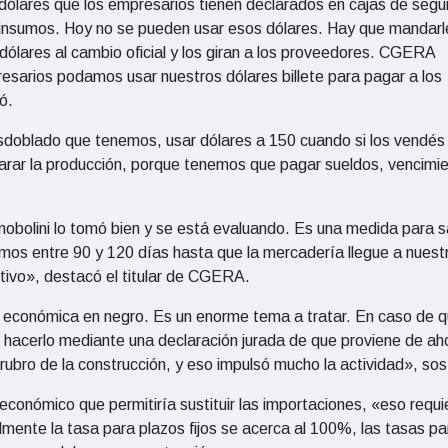
dólares que los empresarios tienen declarados en cajas de segu
e insumos. Hoy no se pueden usar esos dólares. Hay que mandarl
 dólares al cambio oficial y los giran a los proveedores. CGERA
resarios podamos usar nuestros dólares billete para pagar a los
ó.
sdoblado que tenemos, usar dólares a 150 cuando si los vendés 
arar la producción, porque tenemos que pagar sueldos, vencimi
obolini lo tomó bien y se está evaluando. Es una medida para sa
mos entre 90 y 120 días hasta que la mercadería llegue a nuest
tivo», destacó el titular de CGERA.
d económica en negro. Es un enorme tema a tratar. En caso de q
 hacerlo mediante una declaración jurada de que proviene de ah
 rubro de la construcción, y eso impulsó mucho la actividad», so
económico que permitiría sustituir las importaciones, «eso requi
ualmente la tasa para plazos fijos se acerca al 100%, las tasas pa