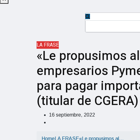
LA FRASE
«Le propusimos al
empresarios Pyme
para pagar impor
(titular de CGERA)
16 septiembre, 2022
Home
LA FRASE
«Le propusimos al…