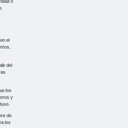
ridad o
e
en el
entos,
lir del
ras
ue los
orros y
stuvo.
ere de
ra los