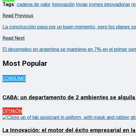
Tags
:
cadena de valor
Innovación
Invap
pymes innovadoras
re
Read Previous
La construcción pasa por un buen momento, pero los planes so
Read Next
El desempleo en argentina se mantiene en 7% en el primer se
Most Popular
CONSUMO
CABA: un departamento de 2 ambientes se alquila
OPINIÓN
La Innovación: el motor del éxito empresarial en la