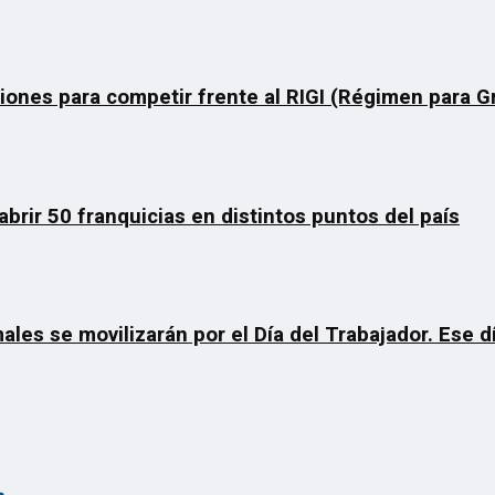
ciones para competir frente al RIGI (Régimen para 
rir 50 franquicias en distintos puntos del país
ales se movilizarán por el Día del Trabajador. Ese 