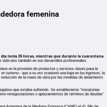
endedora femenina
 día tenía 26
horas, mientras que durante la cuarentena
e vida sino también en
sus desarrollos profesionales.
ve en la provisión de productos y servicios claves para la
en turismo– que a su vez ocasionó una baja en los ingresos, la
la reducción de la mano de obra por las medidas de aislamiento
 negativo que estaba sufriendo. Se establecieron
“moratorias
í como renegociaciones o aplazamientos de términos de deudas”
ámara Argentina de la Mediana Empresa (CAME) el 41,9% de