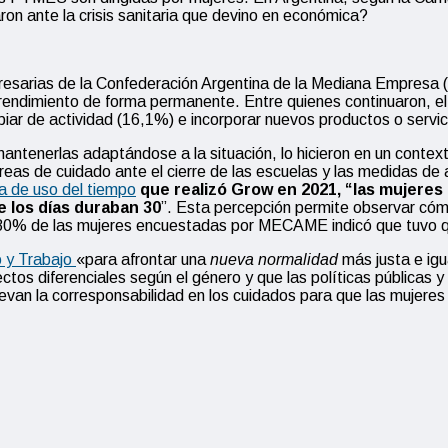
on ante la crisis sanitaria que devino en económica?
presarias de la Confederación Argentina de la Mediana Empres
ndimiento de forma permanente. Entre quienes continuaron, el 
ar de actividad (16,1%) e incorporar nuevos productos o servici
mantenerlas adaptándose a la situación, lo hicieron en un cont
tareas de cuidado ante el cierre de las escuelas y las medidas d
a de uso del tiempo
que realizó
Grow
en 2021,
“
las mujeres 
e los días duraban 30
”.
Esta percepción permite observar cómo 
n 80% de las mujeres encuestadas por
MECAME
indicó que tuvo 
o y Trabajo
«para afrontar una
nueva normalidad
más justa e igu
efectos diferenciales según el género y que las políticas públic
evan la corresponsabilidad en los cuidados para que las mujeres