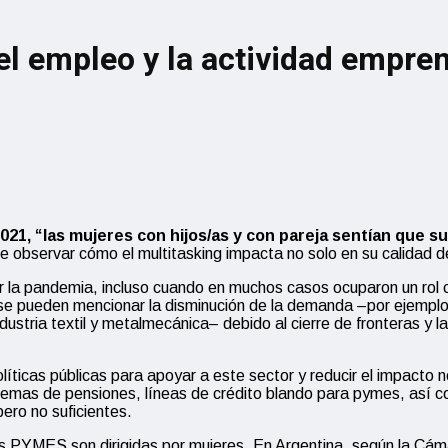
el empleo y la actividad empr
021,
“
las mujeres con hijos/as y con pareja sentían que su
 observar cómo el multitasking impacta no solo en su calidad d
la pandemia, incluso cuando en muchos casos ocuparon un rol cla
 se pueden mencionar la disminución de la demanda –por ejemplo 
dustria textil y metalmecánica– debido al cierre de fronteras y 
políticas públicas para apoyar a este sector y reducir el impacto
sistemas de pensiones, líneas de crédito blando para pymes, as
ero no suficientes.
las PYMES son dirigidas por mujeres. En Argentina, según la C