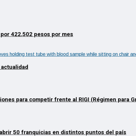
 por 422.502 pesos por mes
 actualidad
ciones para competir frente al RIGI (Régimen para 
rir 50 franquicias en distintos puntos del país