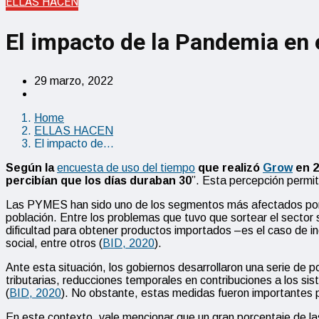
ELLAS HACEN
El impacto de la Pandemia en 
29 marzo, 2022
Home
ELLAS HACEN
El impacto de…
Según la
encuesta de uso del tiempo
que realizó
Grow
en 2
percibían que los días duraban 30
”.
Esta percepción permite
Las
PYMES
han sido uno de los segmentos más afectados por 
población. Entre los problemas que tuvo que sortear el sector
dificultad para obtener productos importados –es el caso de in
social, entre otros (
BID, 2020
).
Ante esta situación, los gobiernos desarrollaron una serie de 
tributarias, reducciones temporales en contribuciones a los 
(
BID, 2020
). No obstante, estas medidas fueron
importantes
p
En este contexto, vale mencionar que un gran porcentaje de 