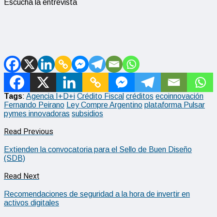
Escuchá la entrevista
Tags
:
Agencia I+D+i
Crédito Fiscal
créditos
ecoinnovación
Fernando Peirano
Ley Compre Argentino
plataforma Pulsar
pymes innovadoras
subsidios
Read Previous
Extienden la convocatoria para el Sello de Buen Diseño
(SDB)
Read Next
Recomendaciones de seguridad a la hora de invertir en
activos digitales