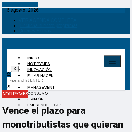
Cancel Preloader
6 agosto, 2026
VER AGENDA COMPLETA
¡Escuchá nuestro programa!
Quiénes Somos
INICIO
NOTIPYMES
X
INNOVACIÓN
ELLAS HACEN
INDUSTRIA
✕
MANAGEMENT
NOTIPYMES
CONSUMO
OPINIÓN
EMPRENDEDORES
Vence el plazo para
monotributistas que quieran