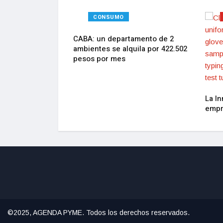
RES SOCIALES
CONSUMO
recicladores y
CABA: un departamento de 2
ormales se
ambientes se alquila por 422.502
l Día del
pesos por mes
día comienza el
acional de
banos
La In
empre
©2025, AGENDA PYME. Todos los derechos reservados.