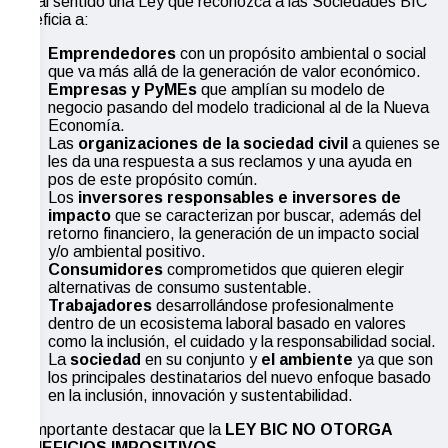
En tal sentido una Ley que reconozca a las Sociedades BIC
beneficia a:
Emprendedores
con un propósito ambiental o social
que va más allá de la generación de valor económico.
Empresas y PyMEs
que amplían su modelo de
negocio pasando del modelo tradicional al de la Nueva
Economía.
Las
organizaciones de la sociedad civil
a quienes se
les da una respuesta a sus reclamos y una ayuda en
pos de este propósito común.
Los
inversores
responsables e inversores de
impacto
que se caracterizan por buscar, además del
retorno financiero, la generación de un impacto social
y/o ambiental positivo.
Consumidores
comprometidos que quieren elegir
alternativas de consumo sustentable.
Trabajadores
desarrollándose profesionalmente
dentro de un ecosistema laboral basado en valores
como la inclusión, el cuidado y la responsabilidad social.
La
sociedad
en su conjunto y
el ambiente
ya que son
los principales destinatarios del nuevo enfoque basado
en la inclusión, innovación y sustentabilidad.
Es importante destacar que la
LEY BIC NO OTORGA
BENEFICIOS IMPOSITIVOS.