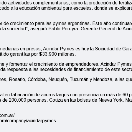
do actividades complementarias, como la producción de fertiliza
do a la educación ambiental para escuelas, donde se explicará e
r de crecimiento para las pymes argentinas. Este año continua
da la sociedad”, aseguró Pablo Pereyra, Gerente General de Aci
 medianas empresas, Acindar Pymes es hoy la Sociedad de Garan
tido garantías por $33.900 millones.
yme y fomentar el crecimiento de emprendedores, Acindar Pymes 
ida respuesta a las necesidades de financiamiento de este secto
res, Rosario, Córdoba, Neuquén, Tucumán y Mendoza, a las que 
ial en fabricación de aceros largos con presencia en más de 60 
ás de 200.000 personas. Cotiza en las bolsas de Nueva York, M
com.ar/
n.com/company/acindarpymes