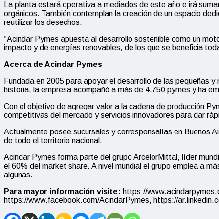
La planta estará operativa a mediados de este año e irá suman
orgánicos. También contemplan la creación de un espacio dedica
reutilizar los desechos.
“Acindar Pymes apuesta al desarrollo sostenible como un moto
impacto y de energías renovables, de los que se beneficia to
Acerca de Acindar Pymes
Fundada en 2005 para apoyar el desarrollo de las pequeñas y
historia, la empresa acompañó a más de 4.750 pymes y ha emi
Con el objetivo de agregar valor a la cadena de producción P
competitivas del mercado y servicios innovadores para dar ráp
Actualmente posee sucursales y corresponsalías en Buenos Ai
de todo el territorio nacional.
Acindar Pymes forma parte del grupo ArcelorMittal, líder mund
el 60% del market share. A nivel mundial el grupo emplea a m
algunas.
Para mayor información visite:
https://www.acindarpymes.
https://www.facebook.com/AcindarPymes, https://ar.linkedi