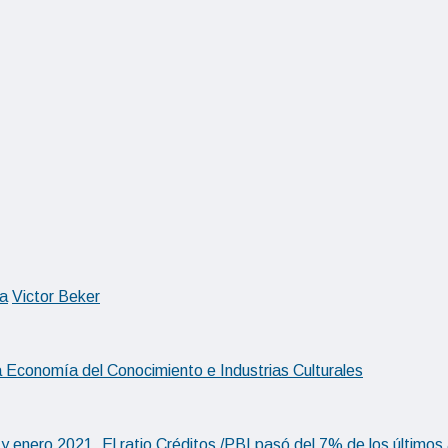
a
Victor Beker
conomía del Conocimiento e Industrias Culturales
 y enero 2021. El ratio Créditos /PBI pasó del 7% de los últimos