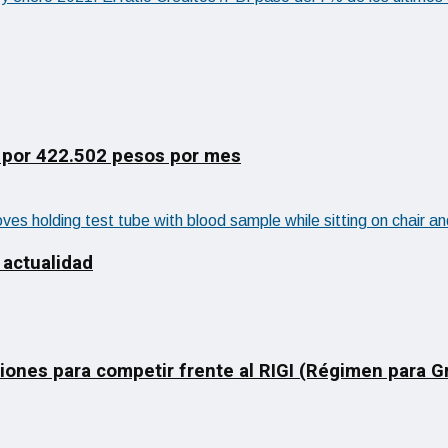
 por 422.502 pesos por mes
 actualidad
ciones para competir frente al RIGI (Régimen para 