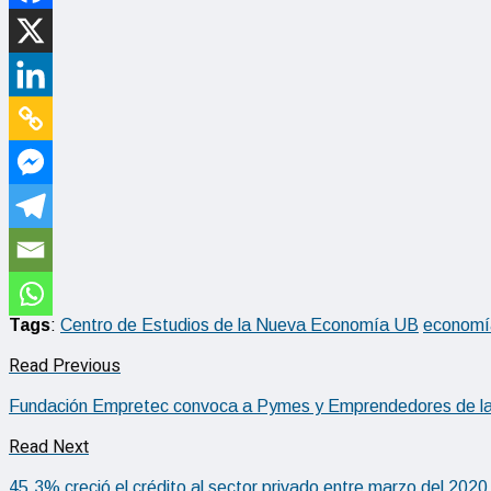
Tags
:
Centro de Estudios de la Nueva Economía UB
economí
Read Previous
Fundación Empretec convoca a Pymes y Emprendedores de la E
Read Next
45,3% creció el crédito al sector privado entre marzo del 2020