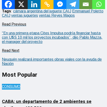
Tags
:
cámara argentina del juguete CAIJ
Emmanuel Poletto
CAIJ
ventas juguetes
ventas Reyes Magos
Read Previous
“En una primera etapa Cites Impulsa podría financiar hasta
con U$S 10 mil los proyectos incubados”, dijo Pablo Mazza,
el manager del proyecto
Read Next
Neuquén realizará importantes obras viales con la ayuda de
Nación
Most Popular
CONSUMO
CABA: un departamento de 2 ambientes se