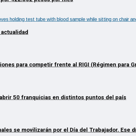
 actualidad
ciones para competir frente al RIGI (Régimen para 
rir 50 franquicias en distintos puntos del país
ales se movilizarán por el Día del Trabajador. Ese 