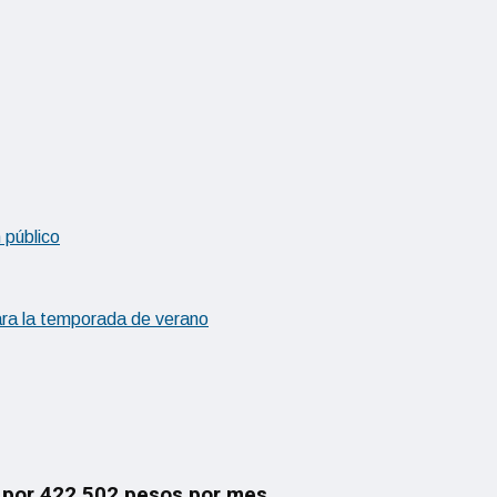
n público
para la temporada de verano
 por 422.502 pesos por mes