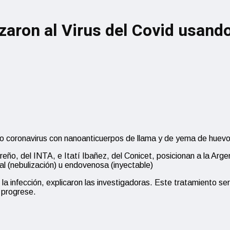
izaron al Virus del Covid usan
uevo coronavirus con nanoanticuerpos de llama y de yema de huevo
eño, del INTA, e Itatí Ibañez, del Conicet, posicionan a la Arg
al (nebulización) u endovenosa (inyectable)
 la infección, explicaron las investigadoras. Este tratamiento s
n progrese.