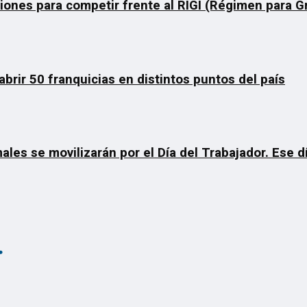
ciones para competir frente al RIGI (Régimen para 
rir 50 franquicias en distintos puntos del país
ales se movilizarán por el Día del Trabajador. Ese 