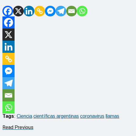
Tags
:
Ciencia
científicas argentinas
coronavirus
llamas
Read Previous