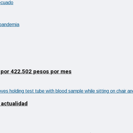
decuado
a pandemia
 por 422.502 pesos por mes
 actualidad