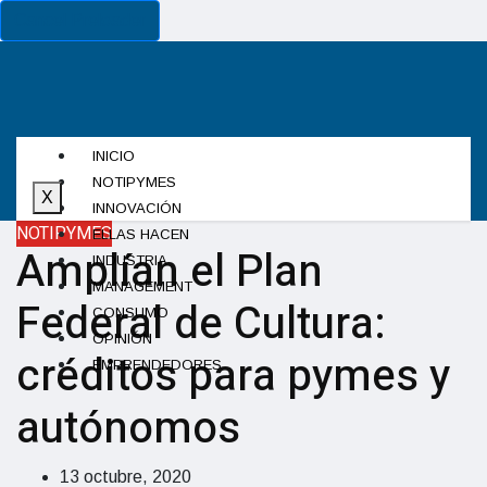
Cancel Preloader
INICIO
NOTIPYMES
X
INNOVACIÓN
NOTIPYMES
ELLAS HACEN
Amplían el Plan
INDUSTRIA
MANAGEMENT
Federal de Cultura:
CONSUMO
OPINIÓN
créditos para pymes y
EMPRENDEDORES
autónomos
13 octubre, 2020