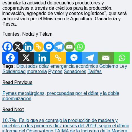
estimular la actividad de pequeños productores y
cooperativas a través de créditos para la producción,
innovación, agregado de valor y costos logísticos”, que será
administrado por el Ministerio de Agricultura, Ganadería y
Pesca.
Fuentes: Nodal y Télam
Tags
:
Diputados
dólar
emergencia económica
Gobierno
Ley
Solidaridad
moratoria
Pymes
Senadores
Tarifas
Read Previous
Pymes metalúrgicas, preocupadas por el dólar y la doble
indemnización
Read Next
10,7%: Es lo que se contrajo la producción de madera y
muebles en los primeros diez meses del 2019, según el último
informe del Observatorio FAIMA de la Industria de la Madera