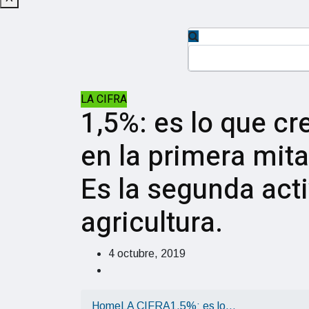
LA CIFRA
1,5%: es lo que cr
en la primera mita
Es la segunda act
agricultura.
4 octubre, 2019
Home
LA CIFRA
1,5%: es lo…