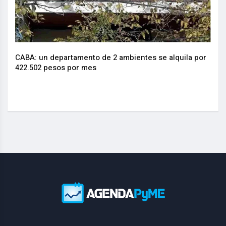
CABA: un departamento de 2 ambientes se alquila por
La I
.
422.502 pesos por mes
actu