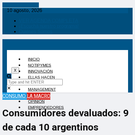
Cancel Preloader
10 agosto, 2026
VER AGENDA COMPLETA
¡Escuchá nuestro programa!
Quiénes Somos
INICIO
NOTIPYMES
X
INNOVACIÓN
ELLAS HACEN
INDUSTRIA
✕
MANAGEMENT
CONSUMO
LA MACRO
CONSUMO
OPINIÓN
EMPRENDEDORES
Consumidores devaluados: 9
de cada 10 argentinos