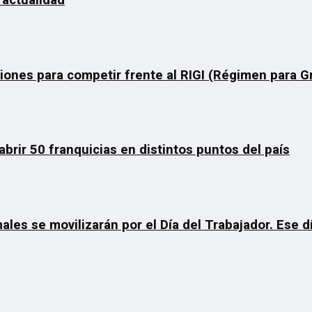
 actualidad
ciones para competir frente al RIGI (Régimen para 
rir 50 franquicias en distintos puntos del país
ales se movilizarán por el Día del Trabajador. Ese 