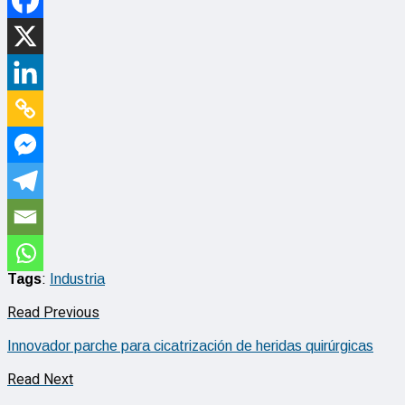
Tags
:
Industria
Read Previous
Innovador parche para cicatrización de heridas quirúrgicas
Read Next