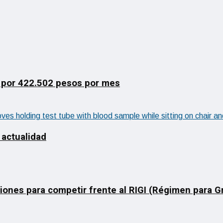
 por 422.502 pesos por mes
 actualidad
ciones para competir frente al RIGI (Régimen para 