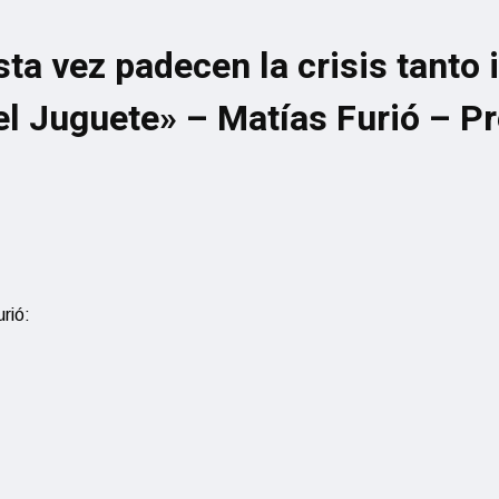
esta vez padecen la crisis tant
del Juguete» – Matías Furió – 
rió: