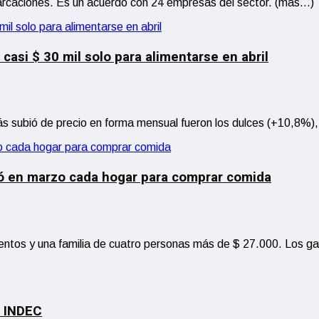
marcaciones. Es un acuerdo con 24 empresas del sector. (más…)
casi $ 30 mil solo para alimentarse en abril
s subió de precio en forma mensual fueron los dulces (+10,8%),
tó en marzo cada hogar para comprar comida
ntos y una familia de cuatro personas más de $ 27.000. Los gas
n INDEC