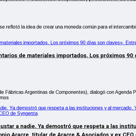
e reflotó la idea de crear una moneda común para el intercambio
arios de materiales importados. Los próximos 90 dí
e Fábricas Argentinas de Componentes), dialogó con Agenda Pyme
tamos
sustar a nadie. Ya demostró que respeta a las insti
onio Aracre, titular de Aracre & Asociados y ex CE