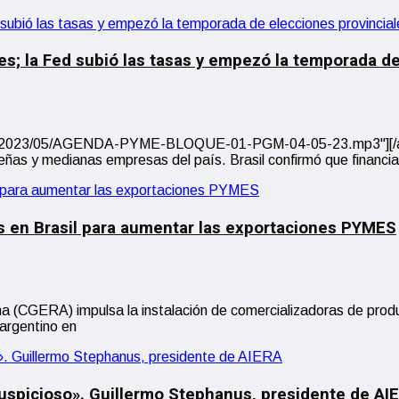
es; la Fed subió las tasas y empezó la temporada d
s/2023/05/AGENDA-PYME-BLOQUE-01-PGM-04-05-23.mp3"][/audi
ñas y medianas empresas del país. Brasil confirmó que financia
s en Brasil para aumentar las exportaciones PYMES
 (CGERA) impulsa la instalación de comercializadoras de produc
argentino en
uspicioso». Guillermo Stephanus, presidente de AI