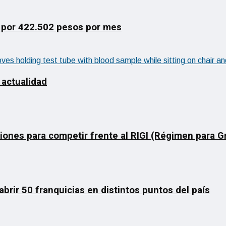
 por 422.502 pesos por mes
 actualidad
ciones para competir frente al RIGI (Régimen para 
rir 50 franquicias en distintos puntos del país