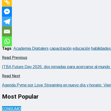
Tags
:
Academia Digitalers
capacitación
educación
habilidades
Read Previous
ITBA Future Day 2026: dos jornadas para acercarse al mundo de
Read Next
Agenda Pyme por Love Streaming en nuevo día y horario: Vier
Most Popular
CONSUMO