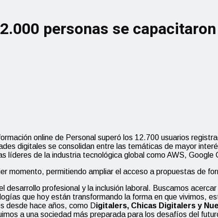
2.000 personas se capacitaron
formación online de Personal superó los 12.700 usuarios registr
lidades digitales se consolidan entre las temáticas de mayor interé
as líderes de la industria tecnológica global como AWS, Google 
uier momento, permitiendo ampliar el acceso a propuestas de for
l desarrollo profesional y la inclusión laboral. Buscamos acerca
logías que hoy están transformando la forma en que vivimos, es
mos desde hace años, como D
igitalers, Chicas Digitalers y N
ribuimos a una sociedad más preparada para los desafíos del fut