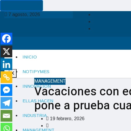
Cancel Preloader
7 agosto, 2026
INICIO
NOTIPYMES
X
MANAGEMENT
Vacaciones con eq
INNOVACIÓN
pone a prueba cua
ELLAS HACEN
INDUSTRIA
19 febrero, 2026
MANAGEMENT