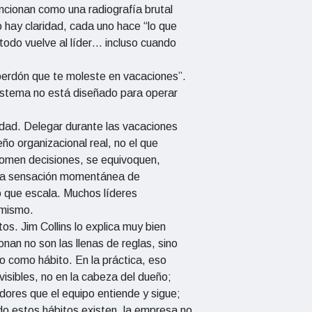
ncionan como una radiografía brutal
o hay claridad, cada uno hace “lo que
todo vuelve al líder… incluso cuando
“perdón que te moleste en vacaciones”.
sistema no está diseñado para operar
idad. Delegar durante las vacaciones
ño organizacional real, no el que
 tomen decisiones, se equivoquen,
 una sensación momentánea de
o que escala. Muchos líderes
 mismo.
tos. Jim Collins lo explica muy bien
nan no son las llenas de reglas, sino
ino como hábito. En la práctica, eso
 visibles, no en la cabeza del dueño;
dores que el equipo entiende y sigue;
do estos hábitos existen, la empresa no