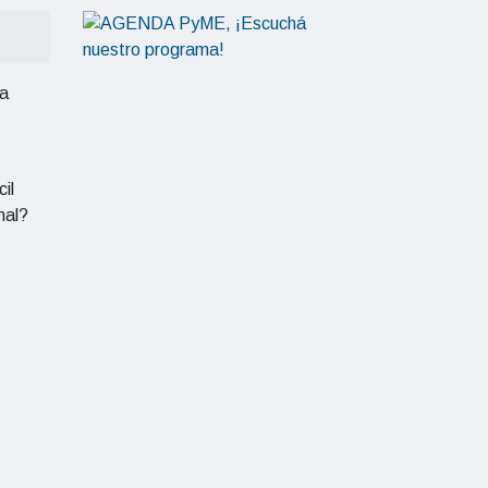
da
il
mal?