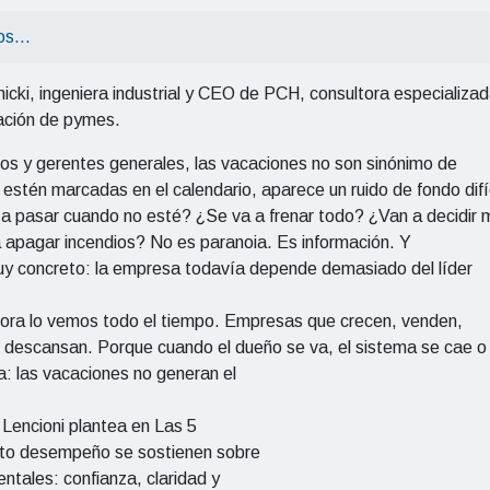
pos…
icki, ingeniera industrial y CEO de PCH, consultora especializa
zación de pymes.
s y gerentes generales, las vacaciones no son sinónimo de
stén marcadas en el calendario, aparece un ruido de fondo difíc
 a pasar cuando no esté? ¿Se va a frenar todo? ¿Van a decidir 
a apagar incendios? No es paranoia. Es información. Y
muy concreto: la empresa todavía depende demasiado del líder
tora lo vemos todo el tiempo. Empresas que crecen, venden,
 descansan. Porque cuando el dueño se va, el sistema se cae o
: las vacaciones no generan el
k Lencioni plantea en Las 5
alto desempeño se sostienen sobre
tales: confianza, claridad y