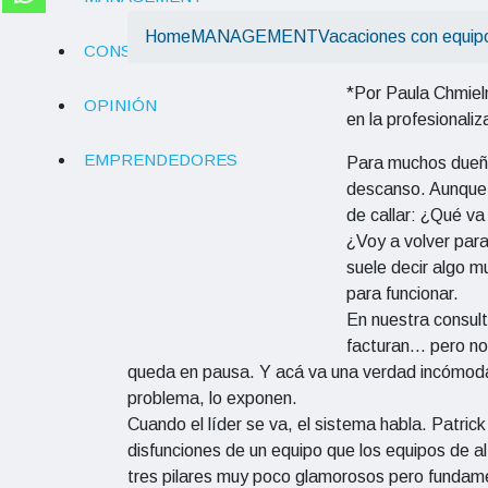
Home
MANAGEMENT
Vacaciones con equi
CONSUMO
*Por Paula Chmieln
OPINIÓN
en la profesionali
EMPRENDEDORES
Para muchos dueño
descanso. Aunque e
de callar: ¿Qué va
¿Voy a volver par
suele decir algo 
para funcionar.
En nuestra consul
facturan… pero no
queda en pausa. Y acá va una verdad incómoda
problema, lo exponen.
Cuando el líder se va, el sistema habla. Patric
disfunciones de un equipo que los equipos de 
tres pilares muy poco glamorosos pero fundamen