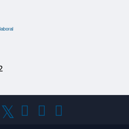
laboral
OPINIÓN
2
La Innovación: el motor del éxit