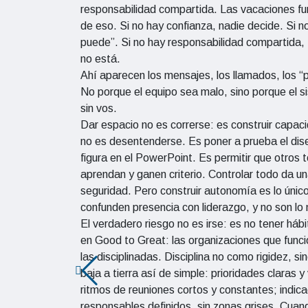
responsabilidad compartida. Las vacaciones fu
de eso. Si no hay confianza, nadie decide. Si n
puede”. Si no hay responsabilidad compartida, 
no está.
Ahí aparecen los mensajes, los llamados, los 
No porque el equipo sea malo, sino porque el 
sin vos.
Dar espacio no es correrse: es construir capac
no es desentenderse. Es poner a prueba el dise
figura en el PowerPoint. Es permitir que otros
aprendan y ganen criterio. Controlar todo da
seguridad. Pero construir autonomía es lo únic
confunden presencia con liderazgo, y no son lo
El verdadero riesgo no es irse: es no tener hábi
en Good to Great: las organizaciones que funcio
las disciplinadas. Disciplina no como rigidez, s
baja a tierra así de simple: prioridades claras y
ritmos de reuniones cortos y constantes; indica
responsables definidos, sin zonas grises. Cuan