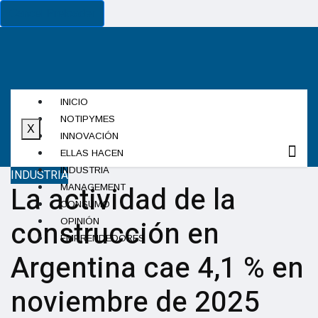
Cancel Preloader
INICIO
NOTIPYMES
X
INNOVACIÓN
ELLAS HACEN
INDUSTRIA
INDUSTRIA
La actividad de la
MANAGEMENT
CONSUMO
construcción en
OPINIÓN
EMPRENDEDORES
Argentina cae 4,1 % en
noviembre de 2025