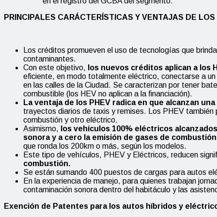
en el registro del GCBA del segmento.
PRINCIPALES CARÁCTERÍSTICAS Y VENTAJAS DE LOS
Los créditos promueven el uso de tecnologías que brind
contaminantes.
Con este objetivo,
los nuevos créditos aplican a los
eficiente, en modo totalmente eléctrico, conectarse a un
en las calles de la Ciudad. Se caracterizan por tener b
combustible (los HEV no aplican a la financiación).
La ventaja de los PHEV radica en que alcanzan una
trayectos diarios de taxis y remises. Los PHEV también
combustión y otro eléctrico.
Asimismo,
los vehículos 100% eléctricos alcanzados 
sonora y a cero la emisión de gases de combustión
que ronda los 200km o más, según los modelos.
Este tipo de vehículos, PHEV y Eléctricos, reducen signi
combustión.
Se están sumando 400 puestos de cargas para autos eléc
En la experiencia de manejo, para quienes trabajan jorna
contaminación sonora dentro del habitáculo y las asisten
Exención de Patentes para los autos híbridos y eléctric