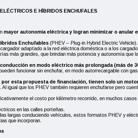
 ELÉCTRICOS E HÍBRIDOS ENCHUFALES
an
mayor autonomía eléctrica y logran minimizar o anular e
 Híbridos Enchufables
(PHEV – Plug-in Hybrid Electric Vehicle
 cargador adaptado a la red eléctrica doméstica o a los cargado
aterías más grandes, que brindan más potencia y autonomía que 
 conducción en modo eléctrico más prolongada (más de 3
 pueden funcionar sin enchufar, en modo autorrecargable con ga
por esta propuesta de financiación, tienen solo un motor 
. Al igual que los PHEV también requieren enchufarse pero cuen
ficativamente el costo por kilómetro recorrido, en muchos casos
tricos en las calles porteñas.
das largas conduciendo vehículos, estos formatos PHEV y eléctri
cias que incorporan.
os