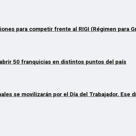
ciones para competir frente al RIGI (Régimen para 
rir 50 franquicias en distintos puntos del país
ales se movilizarán por el Día del Trabajador. Ese 