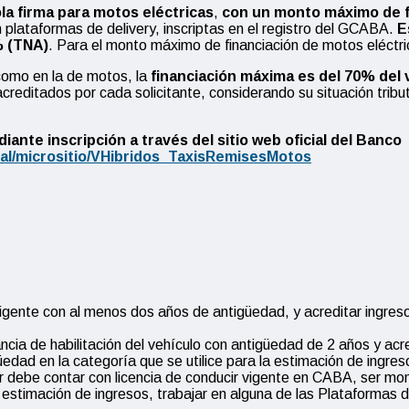
la firma para motos eléctricas
,
con un monto máximo de fi
 plataformas de delivery, inscriptas en el registro del GCABA.
E
% (TNA)
. Para el monto máximo de financiación de motos eléctric
 como en la de motos, la
financiación máxima es del 70% del v
acreditados por cada solicitante, considerando su situación tribut
iante inscripción a través del sitio web oficial del Banco
nal/micrositio/VHibridos_TaxisRemisesMotos
 vigente con al menos dos años de antigüedad, y acreditar ingre
ancia de habilitación del vehículo con antigüedad de 2 años y ac
edad en la categoría que se utilice para la estimación de ingres
ular debe contar con licencia de conducir vigente en CABA, ser mo
a estimación de ingresos, trabajar en alguna de las Plataformas 