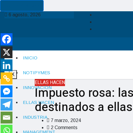
Cancel Preloader
6 agosto, 2026
INICIO
NOTIPYMES
X
ELLAS HACEN
Impuesto rosa: la
INNOVACIÓN
destinados a ellas
ELLAS HACEN
INDUSTRIA
7 marzo, 2024
2 Comments
MANAGEMENT