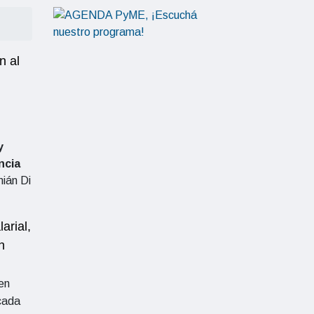
n al
y
ncia
ián Di
arial,
n
en
icada