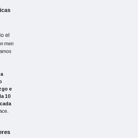
icas
o el
ón men
ulamos
na
o
zgo e
da 10
 cada
ace.
eres