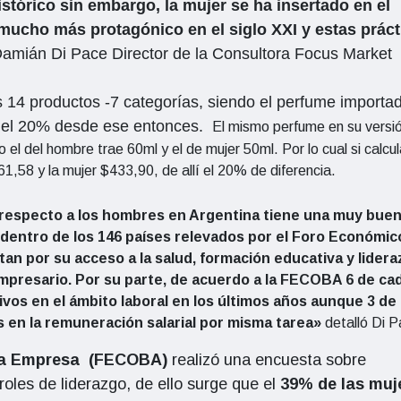
stórico sin embargo, la mujer se ha insertado en el
 mucho más protagónico en el siglo XXI y estas práct
Damián Di Pace Director de la Consultora Focus Market
14 productos -7 categorías, siendo el perfume importad
 del 20% desde ese entonces.
El mismo perfume en su versi
el del hombre trae 60ml y el de mujer 50ml. Por lo cual si calc
1,58 y la mujer $433,90, de allí el 20% de diferencia.
respecto a los hombres en Argentina tiene una muy bue
6 dentro de los 146 países relevados por el Foro Económic
an por su acceso a la salud, formación educativa y lidera
 empresario. Por su parte, de acuerdo a la FECOBA 6 de ca
vos en el ámbito laboral en los últimos años aunque 3 de
s en la remuneración salarial por misma tarea»
detalló Di P
ana Empresa (FECOBA)
realizó una encuesta sobre
roles de liderazgo, de ello surge que el
39% de las muj