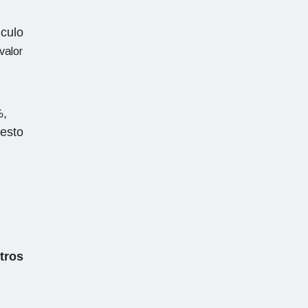
lculo
valor
%,
uesto
tros