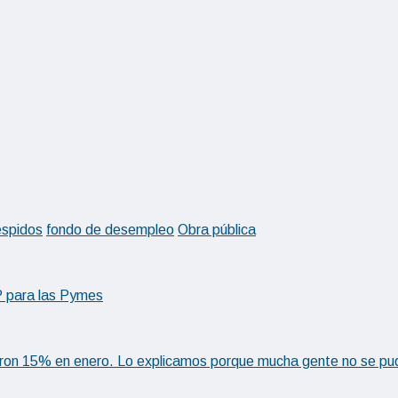
spidos
fondo de desempleo
Obra pública
P para las Pymes
on 15% en enero. Lo explicamos porque mucha gente no se pud