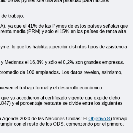
ollo de las pymes sea una alta prioridad para muchos
 de trabajo.
MA), ya que el 41% de las Pymes de estos países señalan que
e renta media (PRM) y solo el 15% en los países de renta alta
, lo que los habilita a percibir distintos tipos de asistencia
s y Medanas el 16,8% y sólo el 0,2% son grandes empresas.
promedio de 100 empleados. Los datos revelan, asimismo,
ven el trabajo formal y el desarrollo económico .
ue ya accedieron al certificado vigente que expide dicho
.847) y el porcentaje restante se divide entre los siguientes
 la Agenda 2030 de las Naciones Unidas: El
Objetivo 8
(trabajo
a cumplir con el resto de los ODS, comenzando por el primero: