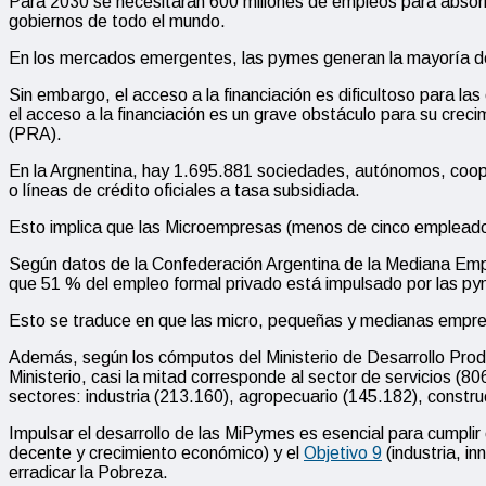
Para 2030 se necesitarán 600 millones de empleos para absorber
gobiernos de todo el mundo.
En los mercados emergentes, las pymes generan la mayoría de
Sin embargo, el acceso a la financiación es dificultoso para
el acceso a la financiación es un grave obstáculo para su crec
(PRA).
En la Argnentina,
hay 1.695.881 sociedades, autónomos, cooperat
o líneas de crédito oficiales a tasa subsidiada.
Esto implica que las Microempresas (menos de cinco emplead
Según datos de la Confederación Argentina de la Mediana Em
que 51 % del empleo formal privado está impulsado por las p
Esto se traduce en que las micro, pequeñas y medianas empres
Además, según los cómputos del Ministerio de Desarrollo Prod
Ministerio, casi la mitad corresponde al sector de servicios (80
sectores: industria (213.160), agropecuario (145.182), constru
Impulsar el desarrollo de las MiPymes es esencial para cumpli
decente y crecimiento económico) y el
Objetivo 9
(industria, i
erradicar la Pobreza.