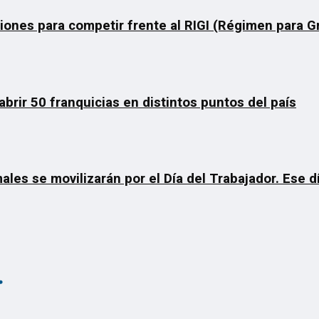
ciones para competir frente al RIGI (Régimen para 
rir 50 franquicias en distintos puntos del país
ales se movilizarán por el Día del Trabajador. Ese 