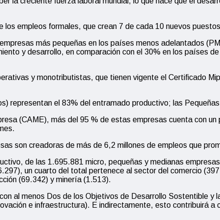
 la creciente fuerza laboral mundial, lo que hace que el desarr
 los empleos formales, que crean 7 de cada 10 nuevos puestos
 las empresas más pequeñas en los países menos adelantados (P
imiento y desarrollo, en comparación con el 30% en los países d
ivas y monotributistas, que tienen vigente el Certificado Mipyme
os) representan el 83% del entramado productivo; las Pequeña
presa (CAME), más del 95 % de estas empresas cuenta con un 
ymes.
as son creadoras de más de 6,2 millones de empleos que promue
uctivo,
de las
1.695.881
micro, pequeñas y medianas empresas q
6.297), un cuarto del total pertenece al sector del comercio (397
cción (69.342) y minería (1.513).
r con al menos Dos de los Objetivos de Desarrollo Sostentible y
nnovación e infraestructura). E indirectamente, esto contribuirá 