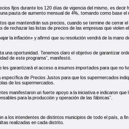
ios fijos durante los 120 días de vigencia del mismo, es decir
n una pauta de aumento mensual de 4%, tomando como base el m
uctos que mantendrán sus precios, cuando se termine de cerrar 
de rechazar las listas de precios de las empresas que violen el
r la inflación» y afirmó que su resolución vendrá de la mano de
 una oportunidad. Tenemos claro el objetivo de garantizar orden 
ntidad de este programa”, manifestó.
e les garantizará el acceso a insumos importados para que no h
específica de Precios Justos para que los supermercados indiqu
dolas de los supermercados.
es manifestaron un fuerte apoyo a la iniciativa e indicaron que 
nsables para la producción y operación de las fábricas”.
a los intendentes de distintos municipios de todo el país, a fin d
tas realizadas en cada distrito.