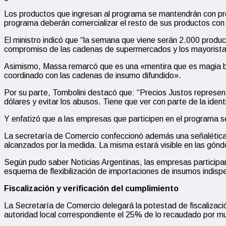
Los productos que ingresan al programa se mantendrán con prec
programa deberán comercializar el resto de sus productos co
El ministro indicó que “la semana que viene serán 2.000 prod
compromiso de las cadenas de supermercados y los mayoristas 
Asimismo, Massa remarcó que es una «mentira que es magia baja
coordinado con las cadenas de insumo difundido».
Por su parte, Tombolini destacó que: “Precios Justos representa
dólares y evitar los abusos. Tiene que ver con parte de la ide
Y enfatizó que a las empresas que participen en el programa s
La secretaría de Comercio confeccionó además una señalética 
alcanzados por la medida. La misma estará visible en las gón
Según pudo saber Noticias Argentinas, las empresas participant
esquema de flexibilización de importaciones de insumos indispe
Fiscalización y verificación del cumplimiento
La Secretaría de Comercio delegará la potestad de fiscalización 
autoridad local correspondiente el 25% de lo recaudado por mul