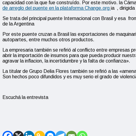
capacidad con la que fue construído. Por este motivo. la Cáma
de arreglo del puente en la plataforma Change.org
ia , dirigid
Se trata del principal puente Internacional con Brasil y esa f
de la Argentina
Por este puente cruzan a Brasil las exportaciones de maquinar
autopartes, entre muchos otros productos.
La empresaria también se refirió al conflicto entre empresas p
abrir la importación de insumos para que pueda producir nuestr
agravar la inflacion, la incertidumbre y la falta de confianza».
La titular de Grupo Delia Flores también se refirió a las «am
Son hechos poco difundidos y es muy serio el grado de violen
Escuchá la entrevista