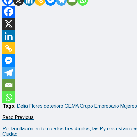
Tags
:
Delia Flores
deterioro
GEMA Grupo Empresario Mujeres 
Read Previous
Por la inflación en torno a los tres dígitos, las Pymes están 
Ciudad