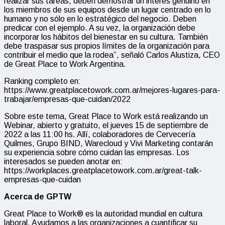
realizar sus tareas, deben demostrar un interés genuino en
los miembros de sus equipos desde un lugar centrado en lo
humano y no sólo en lo estratégico del negocio. Deben
predicar con el ejemplo. A su vez, la organización debe
incorporar los hábitos del bienestar en su cultura. También
debe traspasar sus propios límites de la organización para
contribuir el medio que la rodea”, señaló Carlos Alustiza, CEO
de Great Place to Work Argentina.
Ranking completo en:
https://www.greatplacetowork.com.ar/mejores-lugares-para-
trabajar/empresas-que-cuidan/2022
Sobre este tema, Great Place to Work está realizando un
Webinar, abierto y gratuito, el jueves 15 de septiembre de
2022 a las 11:00 hs. Allí, colaboradores de Cervecería
Quilmes, Grupo BIND, Warecloud y Vivi Marketing contarán
su experiencia sobre cómo cuidan las empresas. Los
interesados se pueden anotar en:
https://workplaces.greatplacetowork.com.ar/great-talk-
empresas-que-cuidan
Acerca de GPTW
Great Place to Work® es la autoridad mundial en cultura
laboral. Ayudamos a las organizaciones a cuantificar su