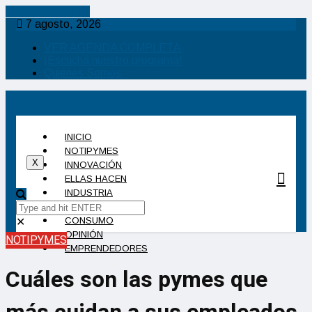
Cancel Preloader
7 agosto, 2026
VER AGENDA COMPLETA
¡Escuchá nuestro programa!
Quiénes Somos
INICIO
NOTIPYMES
X
INNOVACIÓN
ELLAS HACEN
INDUSTRIA
MANAGEMENT
CONSUMO
✕
OPINIÓN
NOTIPYMES
EMPRENDEDORES
Cuáles son las pymes que