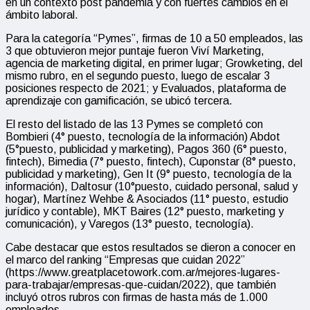
en un contexto post pandemia y con fuertes cambios en el
ámbito laboral.
Para la categoría “Pymes”, firmas de 10 a 50 empleados, las
3 que obtuvieron mejor puntaje fueron Viví Marketing,
agencia de marketing digital, en primer lugar; Growketing, del
mismo rubro, en el segundo puesto, luego de escalar 3
posiciones respecto de 2021; y Evaluados, plataforma de
aprendizaje con gamificación, se ubicó tercera.
El resto del listado de las 13 Pymes se completó con
Bombieri (4° puesto, tecnología de la información) Abdot
(5°puesto, publicidad y marketing), Pagos 360 (6° puesto,
fintech), Bimedia (7° puesto, fintech), Cuponstar (8° puesto,
publicidad y marketing), Gen It (9° puesto, tecnología de la
información), Daltosur (10°puesto, cuidado personal, salud y
hogar), Martínez Wehbe & Asociados (11° puesto, estudio
jurídico y contable), MKT Baires (12° puesto, marketing y
comunicación), y Varegos (13° puesto, tecnología).
Cabe destacar que estos resultados se dieron a conocer en
el marco del ranking “Empresas que cuidan 2022”
(https://www.greatplacetowork.com.ar/mejores-lugares-
para-trabajar/empresas-que-cuidan/2022), que también
incluyó otros rubros con firmas de hasta más de 1.000
empleados.