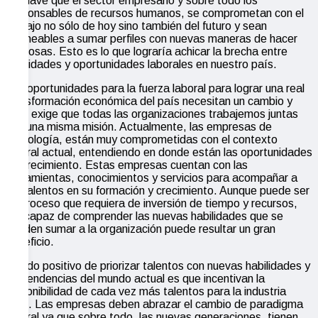
Es clave que el sector empresario y sobre todo los
responsables de recursos humanos, se comprometan con el
trabajo no sólo de hoy sino también del futuro y sean
permeables a sumar perfiles con nuevas maneras de hacer
las cosas. Esto es lo que lograría achicar la brecha entre
habilidades y oportunidades laborales en nuestro país.
Las oportunidades para la fuerza laboral para lograr una real
transformación económica del país necesitan un cambio y
esto exige que todas las organizaciones trabajemos juntas
con una misma misión. Actualmente, las empresas de
tecnología, están muy comprometidas con el contexto
laboral actual, entendiendo en donde están las oportunidades
de crecimiento. Estas empresas cuentan con las
herramientas, conocimientos y servicios para acompañar a
los talentos en su formación y crecimiento. Aunque puede ser
un proceso que requiera de inversión de tiempo y recursos,
ser capaz de comprender las nuevas habilidades que se
pueden sumar a la organización puede resultar un gran
beneficio.
El lado positivo de priorizar talentos con nuevas habilidades y
las tendencias del mundo actual es que incentivan la
disponibilidad de cada vez más talentos para la industria
local. Las empresas deben abrazar el cambio de paradigma
laboral ya que sobre todo, las nuevas generaciones, tienen