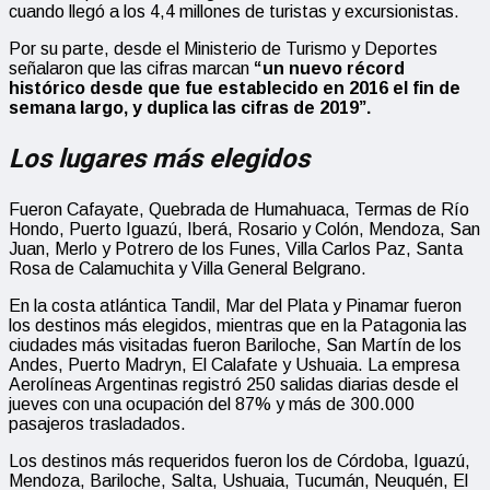
cuando llegó a los 4,4 millones de turistas y excursionistas.
Por su parte, desde el Ministerio de Turismo y Deportes
señalaron que las cifras marcan
“un nuevo récord
histórico desde que fue establecido en 2016 el fin de
semana largo, y duplica las cifras de 2019”.
Los lugares más elegidos
Fueron Cafayate, Quebrada de Humahuaca, Termas de Río
Hondo, Puerto Iguazú, Iberá, Rosario y Colón, Mendoza, San
Juan, Merlo y Potrero de los Funes, Villa Carlos Paz, Santa
Rosa de Calamuchita y Villa General Belgrano.
En la costa atlántica Tandil, Mar del Plata y Pinamar fueron
los destinos más elegidos, mientras que en la Patagonia las
ciudades más visitadas fueron Bariloche, San Martín de los
Andes, Puerto Madryn, El Calafate y Ushuaia. La empresa
Aerolíneas Argentinas registró 250 salidas diarias desde el
jueves con una ocupación del 87% y más de 300.000
pasajeros trasladados.
Los destinos más requeridos fueron los de Córdoba, Iguazú,
Mendoza, Bariloche, Salta, Ushuaia, Tucumán, Neuquén, El