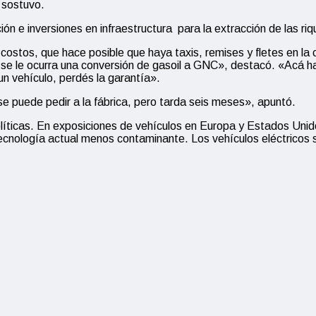
 sostuvo.
ón e inversiones en infraestructura para la extracción de las ri
stos, que hace posible que haya taxis, remises y fletes en la ca
adie se le ocurra una conversión de gasoil a GNC», destacó. «Ac
n vehículo, perdés la garantía».
se puede pedir a la fábrica, pero tarda seis meses», apuntó.
líticas. En exposiciones de vehículos en Europa y Estados Unid
nología actual menos contaminante. Los vehículos eléctricos son