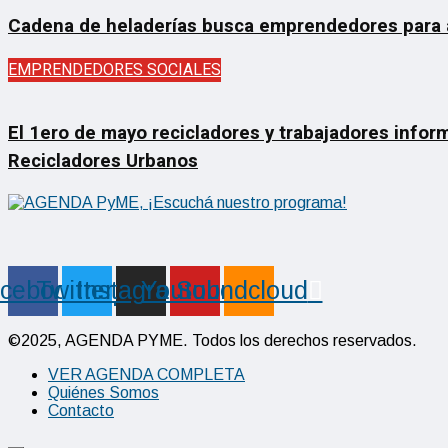
Cadena de heladerías busca emprendedores para ab
EMPRENDEDORES SOCIALES
El 1ero de mayo recicladores y trabajadores inform
Recicladores Urbanos
cebook
Twitter
Instagram
Youtube
Soundcloud
©2025, AGENDA PYME. Todos los derechos reservados.
VER AGENDA COMPLETA
Quiénes Somos
Contacto