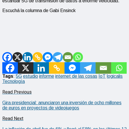
estándar 5G de transmision de datos a enorme velocidad.
Escuchá la columna de Gabi Ensinck
Tags
:
5G
estudio
informe
internet de las cosas
IoT
logicalis
Tecnología
Read Previous
Gira presidencial: anunciaron una inversión de ocho millones
de euros en proyectos de videojuegos
Read Next