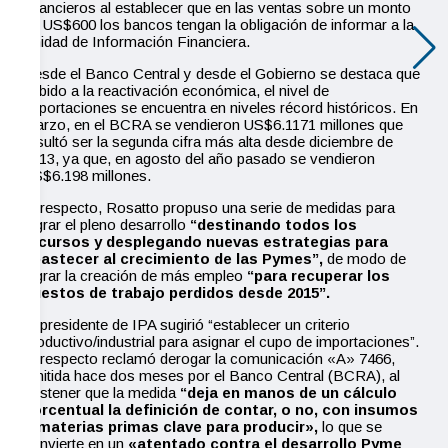
financieros al establecer que en las ventas sobre un monto
de US$600 los bancos tengan la obligación de informar a la
Unidad de Información Financiera.
Desde el Banco Central y desde el Gobierno se destaca que
debido a la reactivación económica, el nivel de
importaciones se encuentra en niveles récord históricos. En
marzo, en el BCRA se vendieron US$6.1171 millones que
resultó ser la segunda cifra más alta desde diciembre de
2013, ya que, en agosto del año pasado se vendieron
US$6.198 millones.
Al respecto, Rosatto propuso una serie de medidas para
lograr el pleno desarrollo
“destinando todos los
recursos y desplegando nuevas estrategias para
abastecer al crecimiento de las Pymes”,
de modo de
lograr la creación de más empleo
“para recuperar los
puestos de trabajo perdidos desde 2015”.
El presidente de IPA sugirió “establecer un criterio
productivo/industrial para asignar el cupo de importaciones”.
Al respecto reclamó derogar la comunicación «A» 7466,
emitida hace dos meses por el Banco Central (BCRA), al
sostener que la medida
“deja en manos de un cálculo
porcentual la definición de contar, o no, con insumos
o materias primas clave para producir»,
lo que se
convierte en un
«atentado contra el desarrollo Pyme