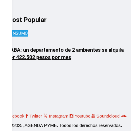
Most Popular
CONSUMO
OP
CABA: un departamento de 2 ambientes se alquila
por 422.502 pesos por mes
La
la
Facebook
Twitter
Instagram
Youtube
Soundcloud
©2025, AGENDA PYME. Todos los derechos reservados.