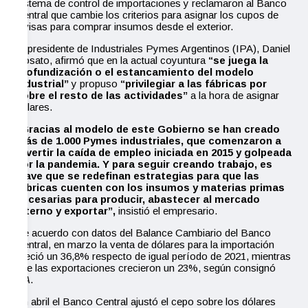
sistema de control de importaciones y reclamaron al Banco
Central que cambie los criterios para asignar los cupos de
divisas para comprar insumos desde el exterior.
El presidente de Industriales Pymes Argentinos (IPA), Daniel
Rosato, afirmó que en la actual coyuntura
“se juega la
profundización o el estancamiento del modelo
industrial”
y propuso
“privilegiar a las fábricas por
sobre el resto de las actividades”
a la hora de asignar
dólares.
“Gracias al modelo de este Gobierno se han creado
más de 1.000 Pymes industriales, que comenzaron a
revertir la caída de empleo iniciada en 2015 y golpeada
por la pandemia. Y para seguir creando trabajo, es
clave que se redefinan estrategias para que las
fábricas cuenten con los insumos y materias primas
necesarias para producir, abastecer al mercado
interno y exportar”,
insistió el empresario.
De acuerdo con datos del Balance Cambiario del Banco
Central, en marzo la venta de dólares para la importación
creció un 36,8% respecto de igual período de 2021, mientras
que las exportaciones crecieron un 23%, según consignó
NA
.
En abril el Banco Central ajustó el cepo sobre los dólares