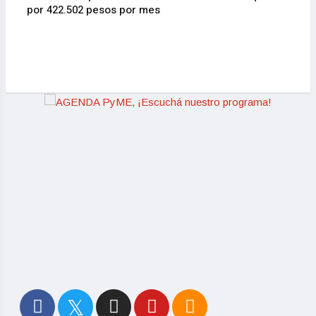
dor.
por 422.502 pesos por mes
La In
actua