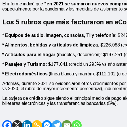
El informe indicó que
“en 2021 se sumaron nuevos comprador
especialmente por la pandemia y las medidas de aislamiento so
Los 5 rubros que más facturaron en e
* Equipos de audio, imagen, consolas, TI y telefonía
: $24
* Alimentos, bebidas y artículos de limpieza
: $226.088 (cr
* Artículos para el hogar
(muebles, decoración): $197.251 (c
* Pasajes y Turismo:
$177.041 (creció un 293% vs año anteri
* Electrodomésticos
(línea blanca y marrón): $112.102 (crec
Además, durante 2021 se evidenciaron otros crecimientos por
vs 2020, el rubro de mayor incremento porcentual), indumenta
La tarjeta de crédito sigue siendo el principal medio de pago e
billeteras electrónicas y las transferencias bancarias (5%).