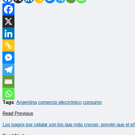
Tags
:
Argentina
comercio electrónico
consumo
Read Previous
Los pagos por celular son los que más crecen: prevén que el e