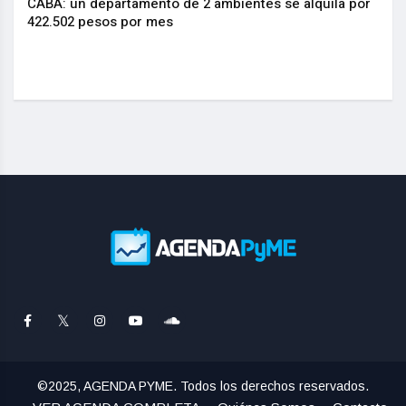
CABA: un departamento de 2 ambientes se alquila por
La I
.
422.502 pesos por mes
actu
©2025, AGENDA PYME. Todos los derechos reservados.