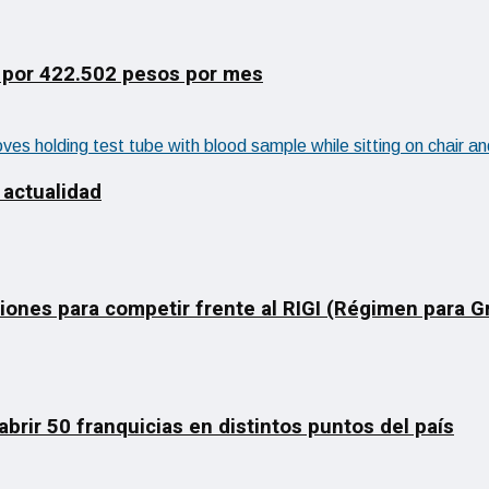
 por 422.502 pesos por mes
 actualidad
ciones para competir frente al RIGI (Régimen para 
rir 50 franquicias en distintos puntos del país