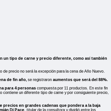
on
un tipo de carne y precio
diferente
, como as
í
tambi
é
n
 de precio no será la excepción para la cena de Año Nuevo.
ena de fin año,
se registraron
aumentos que
será del 88
%.
na para 4 personas
compuesta por 11 productos. En este fin
ntiene un diferente tipo de carne y por consiguiente precio,
e precios en grandes cadenas que pondera a la baja
mián Di Pace
, titular de la consultora y dividió entre los